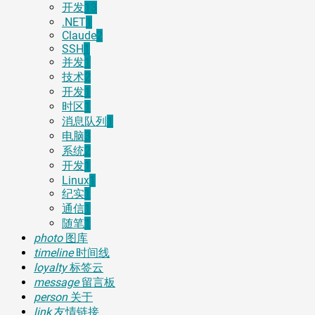
开发
13
.NET
1
Claude
2
SSH
1
并发
1
技术
2
开发
1
时区
1
消息队列
1
电脑
3
系统
2
开发
1
Linux
1
纪实
1
通信
1
随笔
1
photo
图库
timeline
时间线
loyalty
标签云
message
留言板
person
关于
link
友情链接