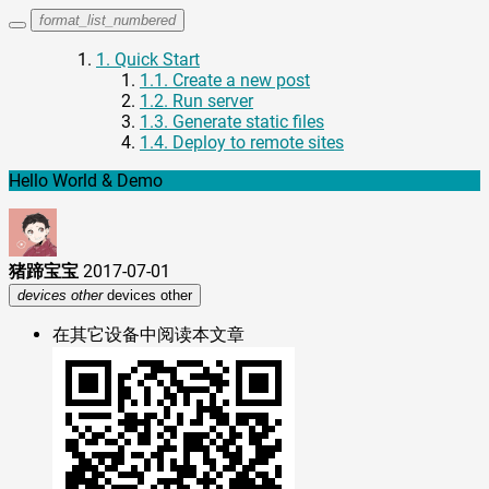
format_list_numbered
1.
Quick Start
1.1.
Create a new post
1.2.
Run server
1.3.
Generate static files
1.4.
Deploy to remote sites
Hello World & Demo
猪蹄宝宝
2017-07-01
devices other
devices other
在其它设备中阅读本文章