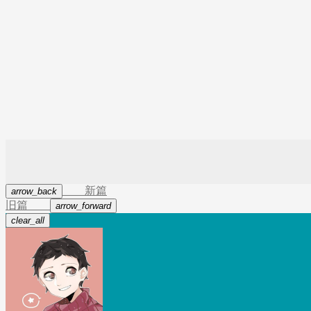
新篇
arrow_back
旧篇
arrow_forward
clear_all