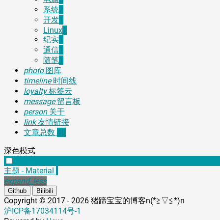
系统
2
开发
1
Linux
1
纪实
1
通信
1
随笔
1
photo
图库
timeline
时间线
loyalty
标签云
message
留言板
person
关于
link
友情链接
文章总数
40
深色模式
主题 - Material
i
expand_less
Github
Bilibili
Copyright ©
2017 - 2026
猪蹄宝宝的博客n(*≧▽≦*)n
沪ICP备17034114号-1