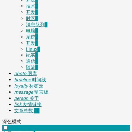
技术
2
开发
1
时区
1
消息队列
1
电脑
3
系统
2
开发
1
Linux
1
纪实
1
通信
1
随笔
1
photo
图库
timeline
时间线
loyalty
标签云
message
留言板
person
关于
link
友情链接
文章总数
40
深色模式