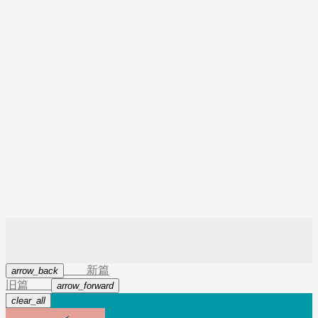
.
setNickname
(
.
ge
.
setAvatarUrl
(
.
g
.
save
(
)
;
=
.
getAccessLev
}
else
{
UserInfo
=
new
UserInfo
(
.
get
(
"figureurl_
.
save
(
)
;
=
.
getAccessLev
}
return
JWTUtil
.
sign
(
,
}
新篇
arrow_back
旧篇
arrow_forward
clear_all