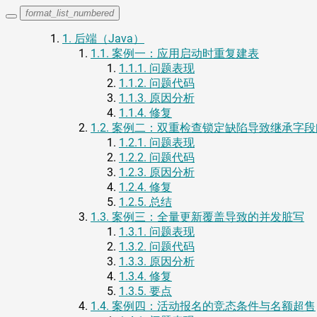
format_list_numbered
1.
后端（Java）
1.1.
案例一：应用启动时重复建表
1.1.1.
问题表现
1.1.2.
问题代码
1.1.3.
原因分析
1.1.4.
修复
1.2.
案例二：双重检查锁定缺陷导致继承字段
1.2.1.
问题表现
1.2.2.
问题代码
1.2.3.
原因分析
1.2.4.
修复
1.2.5.
总结
1.3.
案例三：全量更新覆盖导致的并发脏写
1.3.1.
问题表现
1.3.2.
问题代码
1.3.3.
原因分析
1.3.4.
修复
1.3.5.
要点
1.4.
案例四：活动报名的竞态条件与名额超售